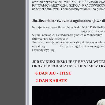
oraz ich szkolenia: NIEMIECKA STRAŻ GRANIC
RATOWNICY MEDYCZNI, SZKOŁY PRACOWNIKÓW OC
na temat sztuk walki i samoobrony w kraju i za granic
Jiu-Jitsu dobre ćwiczenia ogólnorozwojowe dla
Na zajęcia zaprasza Shihan Jerzy Kukliński 6 DAN
JiuJi
Zajęcia z dziećmi, młodzieżą i 
w kraju oraz od 2013 również za granica w M
dziewczynki jak i chłopców.
Jiu jitsu to starojapońska sztuka walki, służąca samoobro
umysłową. Każdy trening
Jiu-Jitsu wymaga wz
i samodyscypliny.
JERZY KUKLINSKI JEST BYŁYM WICEM
ORAZ POSIADACZEM STOPNI MISZTR
6 DAN JIU - JITSU
2 DAN KARATE