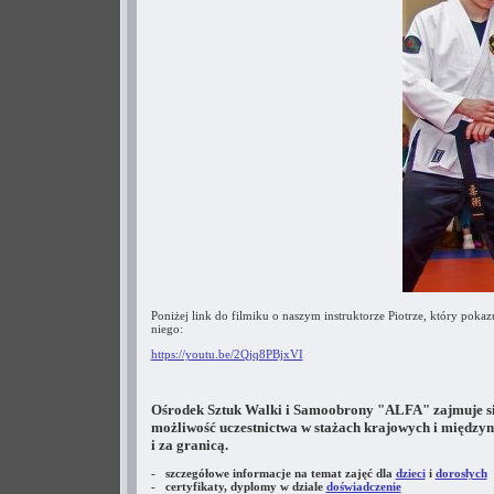
Poniżej link do filmiku o naszym instruktorze Piotrze, który pokaz
niego:
https://youtu.be/2Qjq8PBjxVI
Ośrodek Sztuk Walki i Samoobrony "ALFA" zajmuje się 
możliwość uczestnictwa w stażach krajowych i między
i za granicą.
- szczegółowe informacje na temat zajęć dla
dzieci
i
dorosłych
- certyfikaty, dyplomy w dziale
doświadczenie