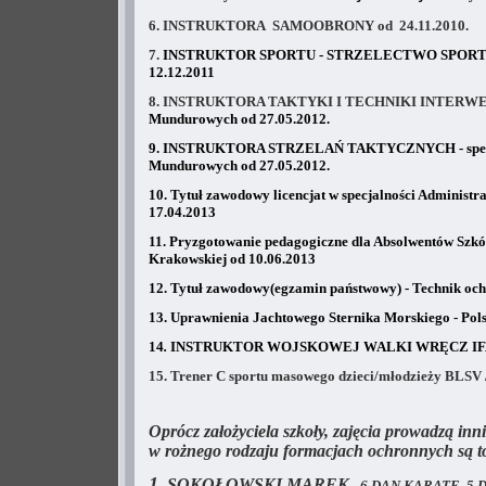
6. INSTRUKTORA SAMOOBRONY od 24.11.2010.
7.
INSTRUKTOR SPORTU - STRZELECTWO SPORTOWE up
12.12.2011
8. INSTRUKTORA TAKTYKI I TECHNIKI INTERWE
Mundurowych
od 27.05.2012.
9.
INSTRUKTORA STRZELAŃ TAKTYCZNYCH - specj
Mundurowych od 27.05.2012.
10. Tytuł zawodowy licencjat w specjalności Admini
17.04.2013
11. Pryzgotowanie pedagogiczne dla Absolwentów Szkó
Krakowskiej od 10.06.2013
12.
Tytuł zawodowy(egzamin państwowy) - Technik ochr
13.
Uprawnienia Jachtowego Sternika Morskiego - Pols
14
.
INSTRUKTOR WOJSKOWEJ WALKI WRĘCZ IFAK/
15. Trener C sportu masowego dzieci/młodzieży BLSV 
Oprócz założyciela szkoły, zajęcia prowadzą inni
w rożnego rodzaju formacjach ochronnych są t
1.
SOKOŁOWSKI MAREK
-
6 DAN KARATE, 5 