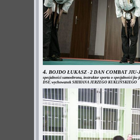
4.
BOJDO ŁUKASZ
2 DAN COMBAT JIU-
-
specjalności samoobrona, instruktor sportu o specjalności jiu
DSF, wychowanek SHIHANA JERZEGO KUKLIŃSKIEGO